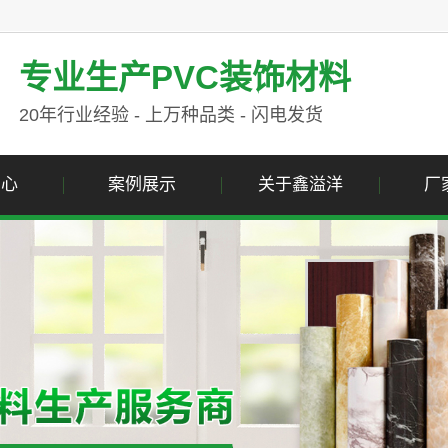
专业生产PVC装饰材料
20年行业经验 - 上万种品类 - 闪电发货
中心
案例展示
关于鑫溢洋
厂
纹膜
案例展示
公司简介
纹膜
资质荣誉
纹膜
营业执照
色膜
属膜