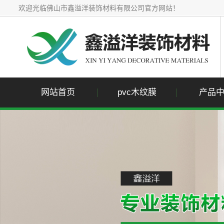
欢迎光临佛山市鑫溢洋装饰材料有限公司官方网站！
网站首页
pvc木纹膜
产品
pvc木
pvc石
pvc布
pvc单
pvc金