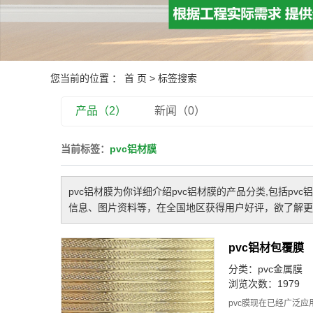
您当前的位置 ：
首 页
> 标签搜索
产品（2）
新闻（0）
当前标签：
pvc铝材膜
pvc铝材膜
为你详细介绍
pvc铝材膜
的产品分类,包括
pvc
信息、图片资料等，在全国地区获得用户好评，欲了解更多
pvc铝材包覆膜
分类：
pvc金属膜
浏览次数：1979
pvc膜现在已经广泛