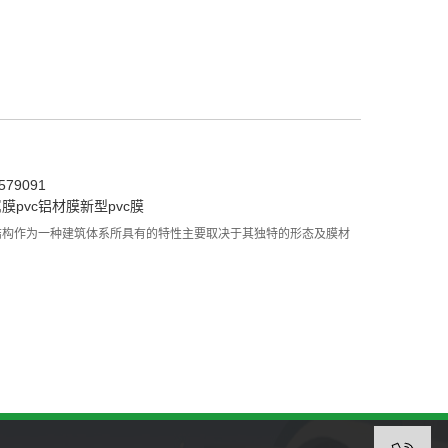
79091
属膜
pvc铝材膜
新型pvc膜
结构作为一种建筑体系所具有的特性主要取决于其独特的形态及膜材