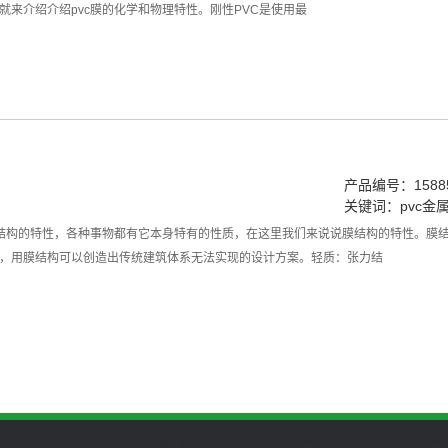
就来介绍介绍pvc膜的化学和物理特性。刚性PVC是使用最
产品编号：15885
关键词：
pvc金
膜结构的特性，各种事物都有它本身特有的性质，在这里我们来说说膜结构的特性。膜
，用膜结构可以创造出传统建筑体系无法实现的设计方案。轻质：张力结