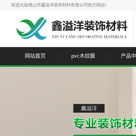
欢迎光临佛山市鑫溢洋装饰材料有限公司官方网站！
网站首页
pvc木纹膜
产品
pvc木
pvc石
pvc布
pvc单
pvc金