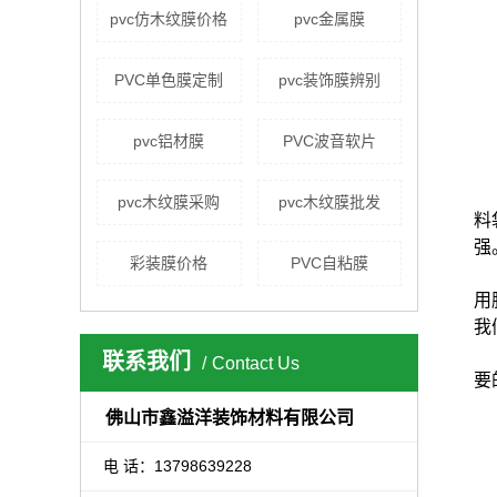
pvc仿木纹膜价格
pvc金属膜
PVC单色膜定制
pvc装饰膜辨别
pvc铝材膜
PVC波音软片
pvc木纹膜采购
pvc木纹膜批发
料
强
彩装膜价格
PVC自粘膜
用
我
联系我们
Contact Us
要
佛山市鑫溢洋装饰材料有限公司
电 话：13798639228