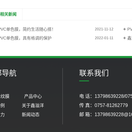
相关新闻
PVC单色膜，简约生活随心搭！
P
2021-11-12
PVC单色膜，具有格调的保护
鑫
2022-01-11
部导航
联系我们
木纹膜
产品中心
电 话：13798639228/075
案例
关于鑫溢洋
传 真：0757-81262779
实力
新闻动态
邮 箱：13798639228@16