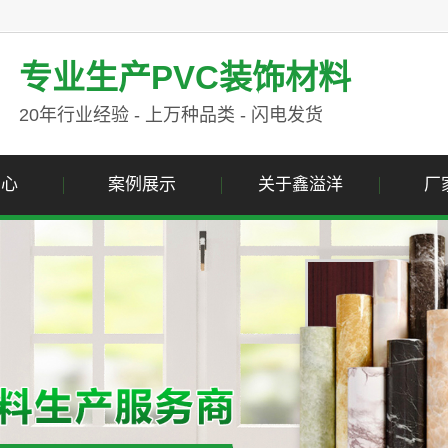
专业生产PVC装饰材料
20年行业经验 - 上万种品类 - 闪电发货
中心
案例展示
关于鑫溢洋
厂
纹膜
案例展示
公司简介
纹膜
资质荣誉
纹膜
营业执照
色膜
属膜