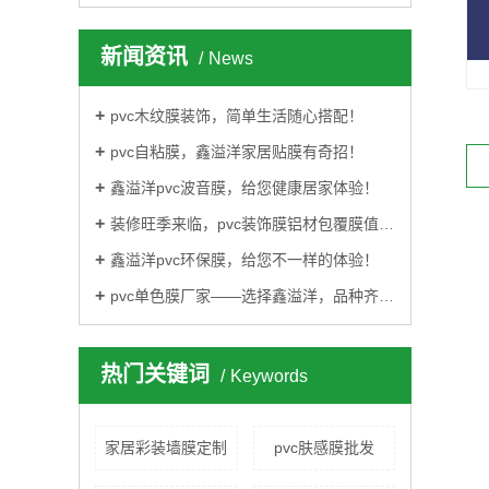
新闻资讯
News
pvc木纹膜装饰，简单生活随心搭配！
pvc自粘膜，鑫溢洋家居贴膜有奇招！
鑫溢洋pvc波音膜，给您健康居家体验！
装修旺季来临，pvc装饰膜铝材包覆膜值得您的选择！
鑫溢洋pvc环保膜，给您不一样的体验！
pvc单色膜厂家——选择鑫溢洋，品种齐全，质量可靠！
热门关键词
Keywords
家居彩装墙膜定制
pvc肤感膜批发