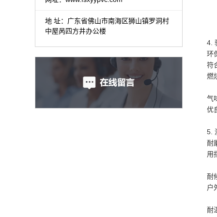
地 址：广东省佛山市南海区狮山镇罗洞村
中屋呙四方井办公楼
4
环
符
燃
气
优
5
耐
用
耐
户
耐