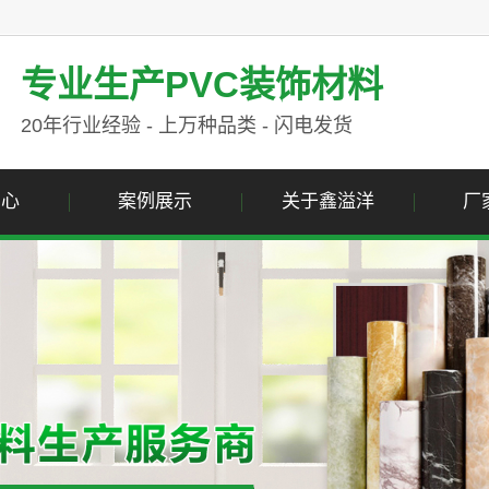
专业生产PVC装饰材料
20年行业经验 - 上万种品类 - 闪电发货
中心
案例展示
关于鑫溢洋
厂
纹膜
案例展示
公司简介
纹膜
资质荣誉
纹膜
营业执照
色膜
属膜