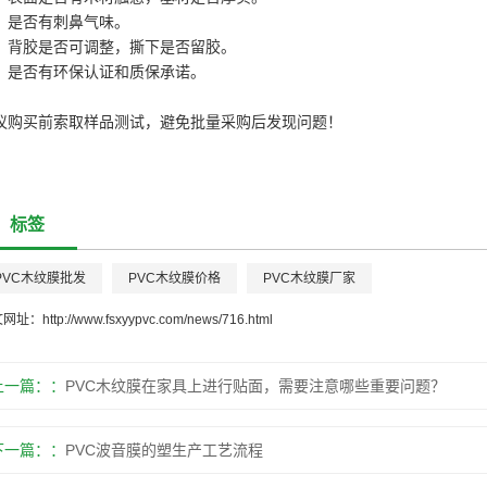
：是否有刺鼻气味。
：背胶是否可调整，撕下是否留胶。
：是否有环保认证和质保承诺。
议购买前索取样品测试，避免批量采购后发现问题！
标签
PVC木纹膜批发
PVC木纹膜价格
PVC木纹膜厂家
文网址：
http://www.fsxyypvc.com/news/716.html
上一篇：
PVC木纹膜在家具上进行贴面，需要注意哪些重要问题？
下一篇：
PVC波音膜的塑生产工艺流程