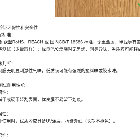
. 验证环保性和安全性
保标准：
合 欧盟RoHS、REACH 或 国内GB/T 18586 标准，无重金属、甲醛等
烧测试（少量取样）：优良PVC燃烧时无黑烟、刺鼻异味，劣质膜可能释
味判断：
良膜无明显刺激性气味，低质膜可能有强烈的塑料味或胶水味。
. 测试耐用性能
磨性：
指甲或硬币轻刮表面，优良膜不易留下划痕。
候性：
外使用时，优质膜应具备UV涂层，抗紫外线（长期不褪色）。
温性：