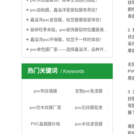
pvc木纹膜装饰，简单生活随心搭配！
纹
颜
pvc自粘膜，鑫溢洋家居贴膜有奇招！
表
鑫溢洋pvc波音膜，给您健康居家体验！
装修旺季来临，pvc装饰膜铝材包覆膜值得您的选择！
2
优
鑫溢洋pvc环保膜，给您不一样的体验！
采
pvc单色膜厂家——选择鑫溢洋，品种齐全，质量可靠！
厚
劣
热门关键词
Keywords
P
厚
pvc布纹墙膜
定制pvc免漆膜
3
好
背
pvc仿木纹膜厂家
pvc石纹膜批发
撕
PVC晶钢膜价格
pvc木纹波音膜
差
胶