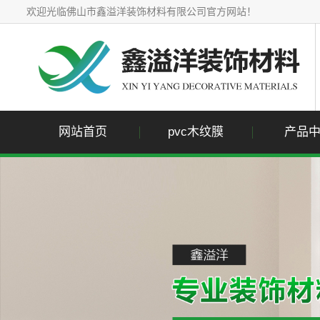
欢迎光临佛山市鑫溢洋装饰材料有限公司官方网站！
网站首页
pvc木纹膜
产品
pvc木
pvc石
pvc布
pvc单
pvc金