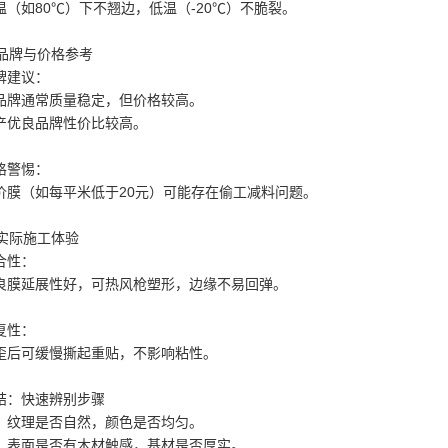
温（如80℃）下不翘边，低温（-20℃）不脆裂。
. 品牌与价格参考
牌建议：
品牌通常质量稳定，但价格较高。
产优良品牌性价比较高。
格警惕：
价膜（如每平米低于20元）可能存在偷工减料问题。
. 实际施工体验
合性：
良膜延展性好，可热风枪塑形，边缘不易回弹。
复性：
歪后可缓慢撕起重贴，不影响粘性。
结：快速辨别步骤
：纹理是否自然，颜色是否均匀。
：表面是否有木材触感，基材是否厚实。