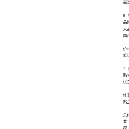
高
6
品
大
国
价
低
7
贴
优
修
贴
总
看
摸