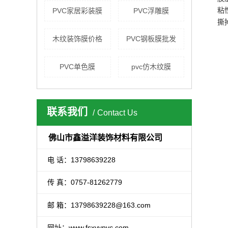
粘
PVC家居彩装膜
PVC浮雕膜
撕
木纹装饰膜价格
PVC钢板膜批发
PVC单色膜
pvc仿木纹膜
联系我们
Contact Us
佛山市鑫溢洋装饰材料有限公司
电 话：13798639228
传 真：0757-81262779
邮 箱：
13798639228@163.com
网址：www.fsxyypvc.com