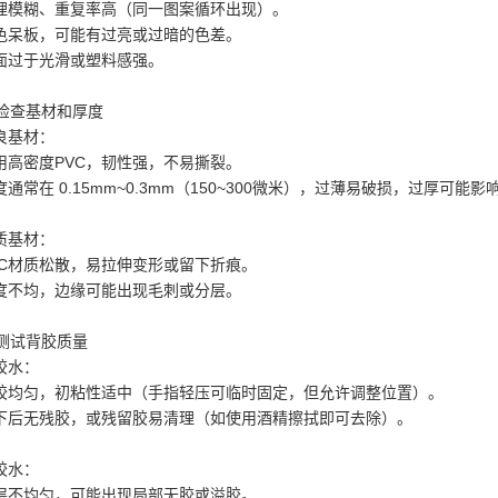
理模糊、重复率高（同一图案循环出现）。
色呆板，可能有过亮或过暗的色差。
面过于光滑或塑料感强。
. 检查基材和厚度
良基材：
用高密度PVC，韧性强，不易撕裂。
度通常在 0.15mm~0.3mm（150~300微米），过薄易破损，过厚可能
质基材：
VC材质松散，易拉伸变形或留下折痕。
度不均，边缘可能出现毛刺或分层。
. 测试背胶质量
胶水：
胶均匀，初粘性适中（手指轻压可临时固定，但允许调整位置）。
下后无残胶，或残留胶易清理（如使用酒精擦拭即可去除）。
胶水：
层不均匀，可能出现局部无胶或溢胶。